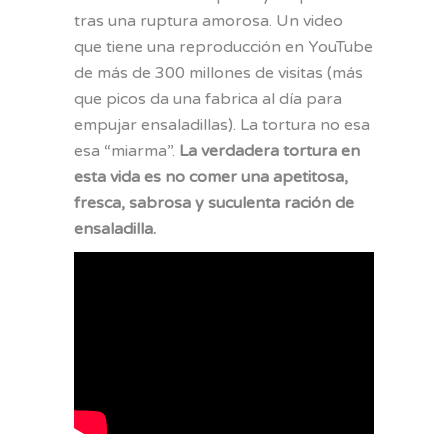
tras una ruptura amorosa. Un video
que tiene una reproducción en YouTube
de más de 300 millones de visitas (más
que picos da una fabrica al día para
empujar ensaladillas). La tortura no esa
esa “miarma”.
La verdadera tortura en
esta vida es no comer una apetitosa,
fresca, sabrosa y suculenta ración de
ensaladilla.