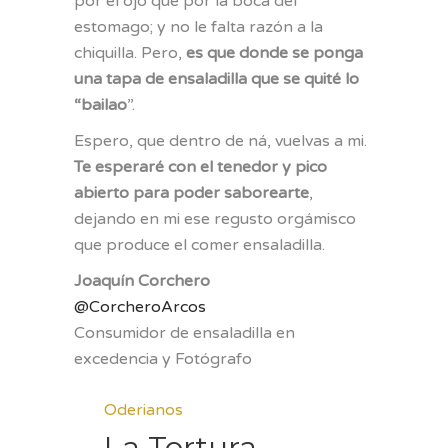
por el ojo que por la boca del
estomago; y no le falta razón a la
chiquilla. Pero,
es que donde se ponga
una tapa de ensaladilla que se quité lo
“bailao
”.
Espero, que dentro de ná, vuelvas a mi.
Te esperaré con el tenedor y pico
abierto para poder saborearte
,
dejando en mi ese regusto orgámisco
que produce el comer ensaladilla.
Joaquín Corchero
@CorcheroArcos
Consumidor de ensaladilla en
excedencia y Fotógrafo
Oderianos
La Tortura