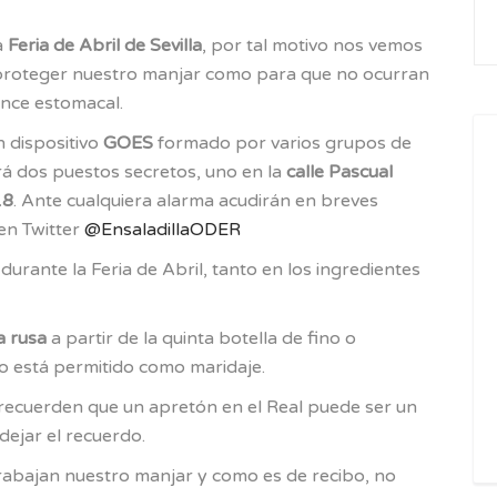
for
a
Feria de Abril de Sevilla
, por tal motivo nos vemos
 proteger nuestro manjar como para que no ocurran
nce estomacal.
 dispositivo
GOES
formado por varios grupos de
brá dos puestos secretos, uno en la
calle Pascual
18
. Ante cualquiera alarma acudirán en breves
 en Twitter
@EnsaladillaODER
durante la Feria de Abril, tanto en los ingredientes
a rusa
a partir de la quinta botella de fino o
 no está permitido como maridaje.
 recuerden que un apretón en el Real puede ser un
dejar el recuerdo.
trabajan nuestro manjar y como es de recibo, no