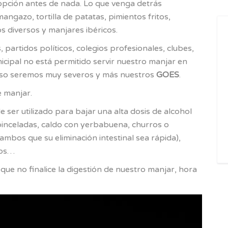
opción antes de nada. Lo que venga detrás
mangazo, tortilla de patatas, pimientos fritos,
s diversos y manjares ibéricos.
, partidos políticos, colegios profesionales, clubes,
icipal no está permitido servir nuestro manjar en
e eso seremos muy severos y más nuestros
GOES
.
e manjar.
ser utilizado para bajar una alta dosis de alcohol
pinceladas, caldo con yerbabuena, churros o
 ambos que su eliminación intestinal sea rápida),
dos…
 que no finalice la digestión de nuestro manjar, hora