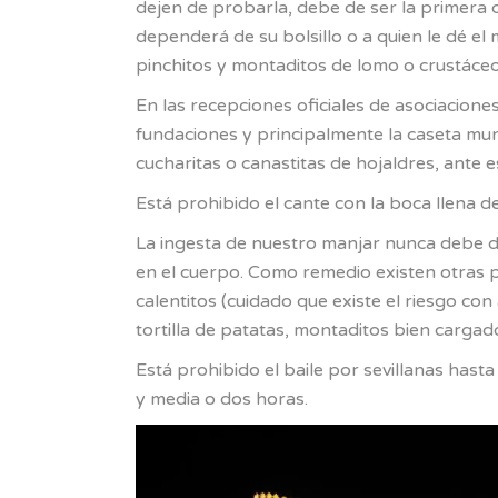
dejen de probarla, debe de ser la primera 
dependerá de su bolsillo o a quien le dé el 
pinchitos y montaditos de lomo o crustáceo
En las recepciones oficiales de asociaciones
fundaciones y principalmente la caseta mun
cucharitas o canastitas de hojaldres, ant
Está prohibido el cante con la boca llena d
La ingesta de nuestro manjar nunca debe de 
en el cuerpo. Como remedio existen otras 
calentitos (cuidado que existe el riesgo con
tortilla de patatas, montaditos bien carga
Está prohibido el baile por sevillanas hasta
y media o dos horas.