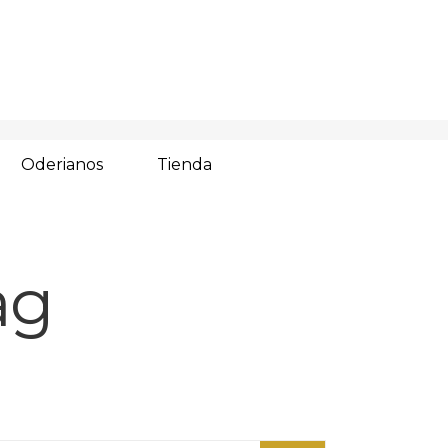
Oderianos
Tienda
ag
arch