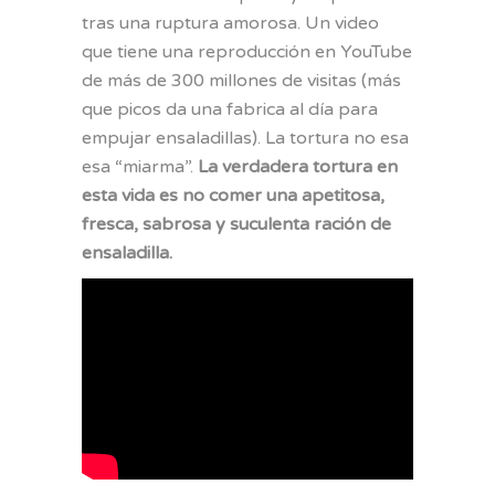
tras una ruptura amorosa. Un video
que tiene una reproducción en YouTube
de más de 300 millones de visitas (más
que picos da una fabrica al día para
empujar ensaladillas). La tortura no esa
esa “miarma”.
La verdadera tortura en
esta vida es no comer una apetitosa,
fresca, sabrosa y suculenta ración de
ensaladilla.