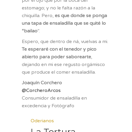
por el ojo que por la boca del
estomago; y no le falta razón a la
chiquilla. Pero,
es que donde se ponga
una tapa de ensaladilla que se quité lo
“bailao
”.
Espero, que dentro de ná, vuelvas a mi.
Te esperaré con el tenedor y pico
abierto para poder saborearte
,
dejando en mi ese regusto orgámisco
que produce el comer ensaladilla.
Joaquín Corchero
@CorcheroArcos
Consumidor de ensaladilla en
excedencia y Fotógrafo
Oderianos
La Tortura