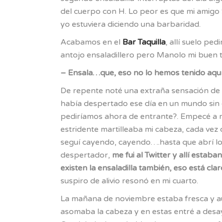
del cuerpo con H. Lo peor es que mi amigo
yo estuviera diciendo una barbaridad.
Acabamos en el
Bar Taquilla
, allí suelo pe
antojo ensaladillero pero Manolo mi buen 
– Ensala…que, eso no lo hemos tenido aquí
De repente noté una extraña sensación de
había despertado ese día en un mundo sin 
pediríamos ahora de entrante?. Empecé a 
estridente martilleaba mi cabeza, cada vez
seguí cayendo, cayendo….hasta que abrí lo
despertador,
me fui al Twitter y allí estaba
existen la ensaladilla también, eso está clar
suspiro de alivio resonó en mi cuarto.
La mañana de noviembre estaba fresca y aú
asomaba la cabeza y en estas entré a desa