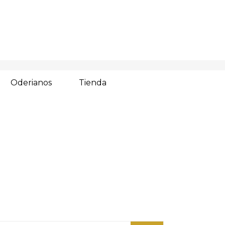
Oderianos
Tienda
g
arch