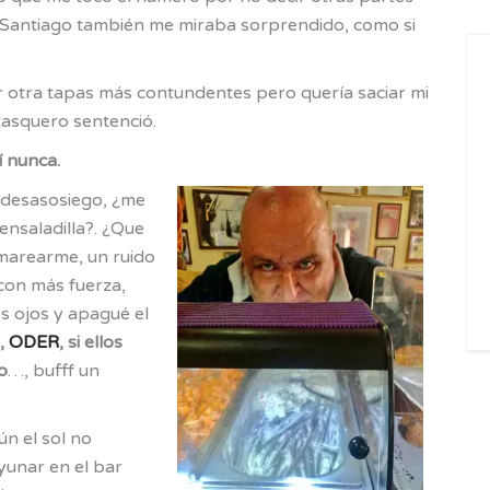
 Santiago también me miraba sorprendido, como si
dir otra tapas más contundentes pero quería saciar mi
tasquero sentenció.
 nunca.
 desasosiego, ¿me
ensaladilla?. ¿Que
marearme, un ruido
 con más fuerza,
s ojos y apagué el
n,
ODER
, si ellos
o
…, bufff un
n el sol no
yunar en el bar