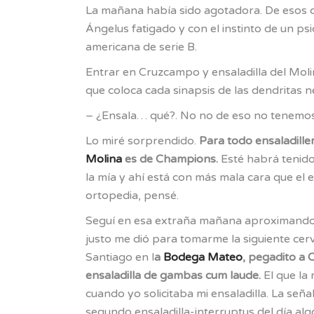
La mañana había sido agotadora. De esos dí
Ángelus fatigado y con el instinto de un ps
americana de serie B.
Entrar en Cruzcampo y ensaladilla del Molin
que coloca cada sinapsis de las dendritas ne
– ¿Ensala… qué?. No no de eso no tenemos
Lo miré sorprendido.
Para todo ensaladiller
Molina
es de Champions.
Esté habrá tenid
la mía y ahí está con más mala cara que el
ortopedia, pensé.
Seguí en esa extraña mañana aproximando
justo me dió para tomarme la siguiente cer
Santiago en l
a
Bodega Mateo
, pegadito a
ensaladilla de gambas cum laude.
El que la
cuando yo solicitaba mi ensaladilla. La seña
segundo ensaladilla-interruptus del día al