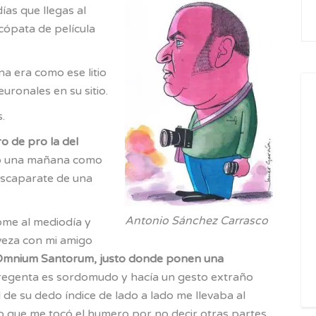
as que llegas al
for
icópata de película
a era como ese litio
uronales en su sitio.
.
o de pro la del
o una mañana como
 escaparate de una
Antonio Sánchez Carrasco
me al mediodía y
veza con mi amigo
 Omnium Santorum, justo donde ponen una
 regenta es sordomudo y hacía un gesto extraño
l de su dedo índice de lado a lado me llevaba al
go que me tocó el humero por no decir otras partes