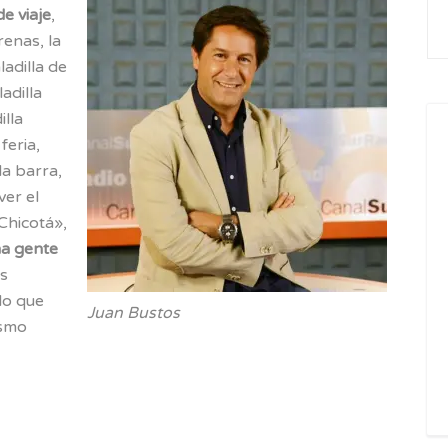
e viaje
,
for
renas, la
ladilla de
adilla
lla
feria,
la barra,
ver el
Chicotá»,
na gente
os
lo que
Juan Bustos
ismo