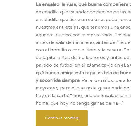
La ensaladilla rusa, qué buena compañera d
ensaladilla que va andando camino de las a
ensaladilla que tiene un color especial, ensa
nuestras entretelas, que tenemos una ensal
«güena» que no nos la merecemos. Ensaladi
antes de salir de nazareno, antes de irte de 
con el botellín o con el tinto y la casera. En 
de tapita, antes de ir a los toros y antes de 
partido de fútbol en el «Jamaica» o en «La 
qué buena amiga esta tapa, es tela de bue
y socorrida siempre
. Para los niños, para l
mayores y para el que no le gusta nada de 
hay en la carta: “niño, una de ensaladilla m
home, que hoy no tengo ganas de na…”
Continue reading