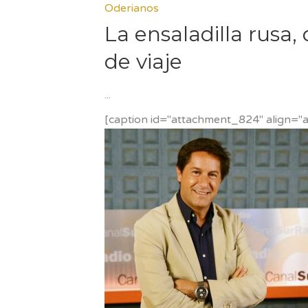
Oderianos
La ensaladilla rus
de viaje
[caption id="attachment_824" align="a