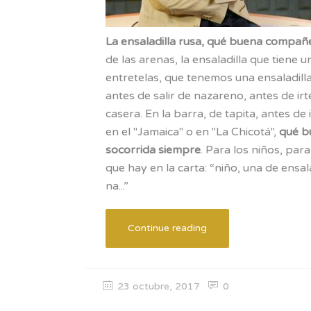
La ensaladilla rusa, qué buena compañe
de las arenas, la ensaladilla que tiene u
entretelas, que tenemos una ensaladill
antes de salir de nazareno, antes de irte 
casera. En la barra, de tapita, antes de 
en el "Jamaica" o en "La Chicotá",
qué b
socorrida siempre
. Para los niños, par
que hay en la carta: “niño, una de ens
na...”
Continue reading
23 octubre, 2017
0