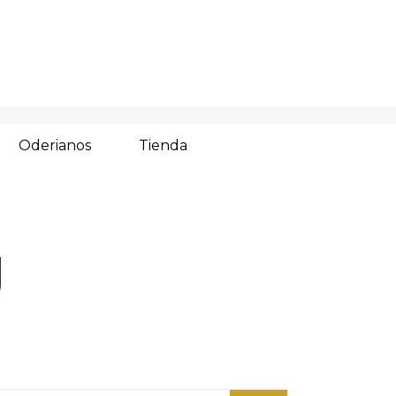
Oderianos
Tienda
g
arch