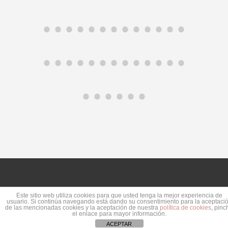
Este sitio web utiliza cookies para que usted tenga la mejor experiencia de
usuario. Si continúa navegando está dando su consentimiento para la aceptaci
de las mencionadas cookies y la aceptación de nuestra
política de cookies
, pinc
el enlace para mayor información.
ACEPTAR