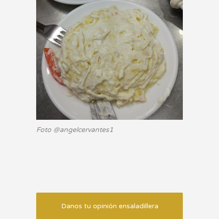
Foto @angelcervantes1
Danos tu opinión ensaladillera