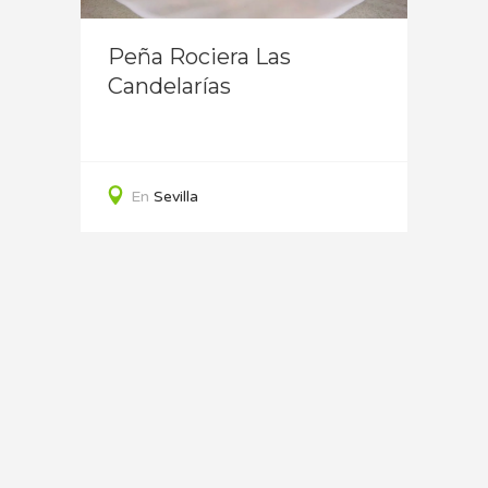
lla)
Puert
Peña Rociera Las
Tabe
Candelarías
En
En
Sevilla