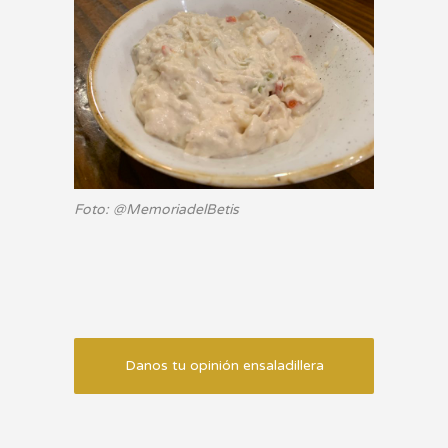
Foto: @MemoriadelBetis
Danos tu opinión ensaladillera