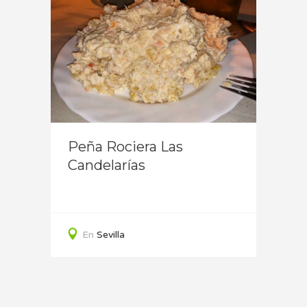
lla)
Puert
Peña Rociera Las
Tabe
Candelarías
En
En
Sevilla