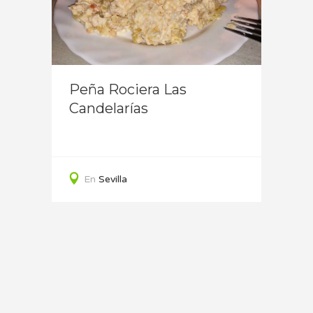
lla)
Puert
Peña Rociera Las
Tabe
Candelarías
En
En
Sevilla