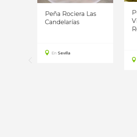
ez
P
Peña Rociera Las
V
Candelarías
R
En
Sevilla