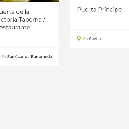
Puerta Príncipe
uerta de la
ictoria Taberna /
estaurante
En
Sevilla
En
Sanlúcar de Barrameda