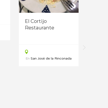
El Cortijo
Restaurante
Tabern
Somb
En
San José de la Rinconada
En
Sev