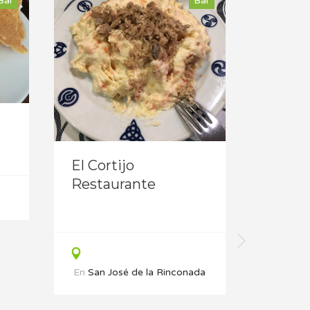
Bar
Bar
El Cortijo
Restaurante
Tabern
Somb
En
San José de la Rinconada