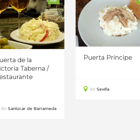
Bar
Puerta Príncipe
uerta de la
ictoria Taberna /
estaurante
En
Sevilla
En
Sanlúcar de Barrameda