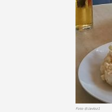
Foto @Javloz1