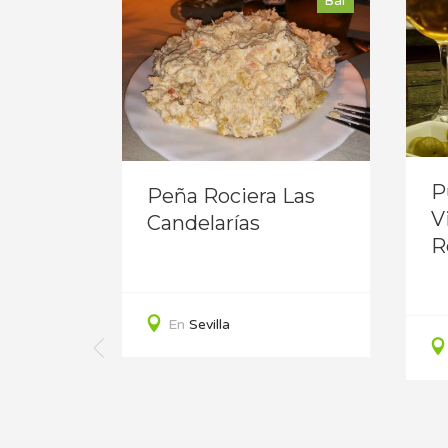
Bar
Bar
ez
P
Peña Rociera Las
V
Candelarías
R
En
Sevilla