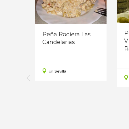
ez
P
Peña Rociera Las
V
Candelarías
R
En
Sevilla