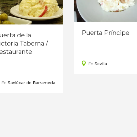
Puerta Príncipe
uerta de la
ictoria Taberna /
estaurante
En
Sevilla
En
Sanlúcar de Barrameda