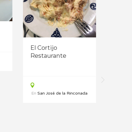
El Cortijo
Restaurante
Tabern
Somb
En
San José de la Rinconada
En
Sev